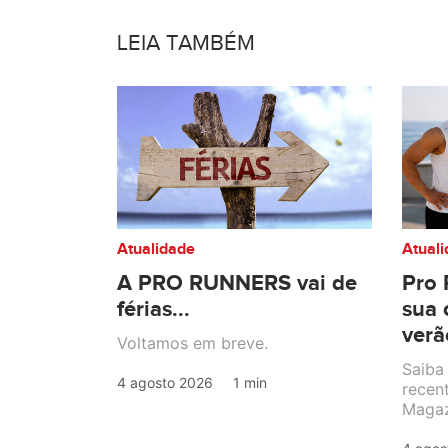
LEIA TAMBÉM
Atualidade
Atual
A PRO RUNNERS vai de
Pro 
férias...
sua 
verã
Voltamos em breve.
Saiba
4 agosto 2026
1 min
recen
Magaz