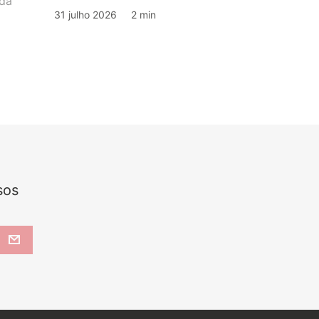
 da
31 julho 2026
2 min
sos