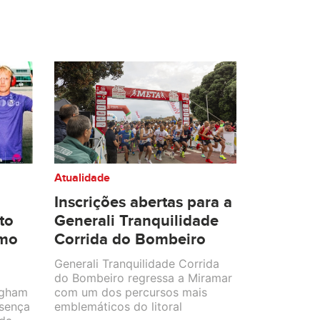
Atualidade
Inscrições abertas para a
to
Generali Tranquilidade
smo
Corrida do Bombeiro
Generali Tranquilidade Corrida
do Bombeiro regressa a Miramar
ngham
com um dos percursos mais
esença
emblemáticos do litoral