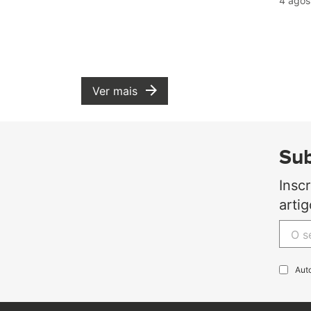
4 agos
Ver mais
Sub
Insc
arti
Aut