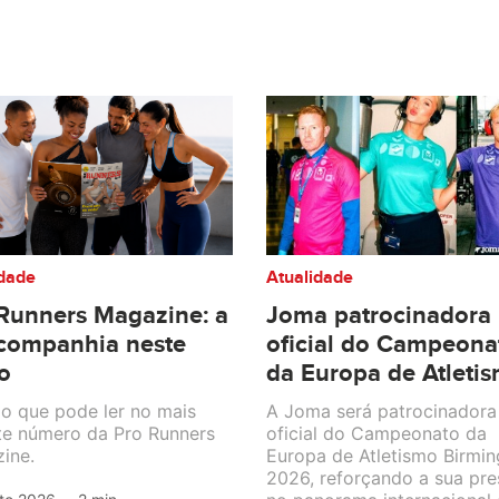
idade
Atualidade
Runners Magazine: a
Joma patrocinadora
companhia neste
oficial do Campeona
o
da Europa de Atleti
 o que pode ler no mais
A Joma será patrocinadora
te número da Pro Runners
oficial do Campeonato da
ine.
Europa de Atletismo Birmi
2026, reforçando a sua pr