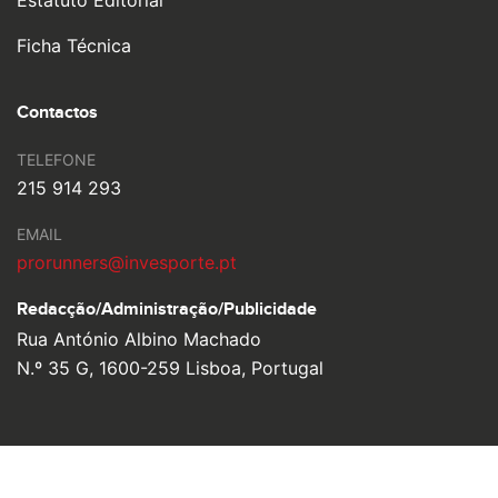
Estatuto Editorial
Ficha Técnica
Contactos
TELEFONE
215 914 293
EMAIL
prorunners@invesporte.pt
Redacção/Administração/
Publicidade
Rua António Albino Machado
N.º 35 G, 1600-259 Lisboa, Portugal
© 2026 Pro Runners. Design by
Ulahlah
, brought to life by
YouOn.
Política de Privacidade