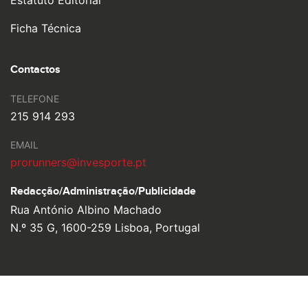
Estatuto Editorial
Ficha Técnica
Contactos
TELEFONE
215 914 293
EMAIL
prorunners@invesporte.pt
Redacção/Administração/
Publicidade
Rua António Albino Machado
N.º 35 G, 1600-259 Lisboa, Portugal
© 2026 Pro Runners. Design by
Ulahlah
, brought to life by
YouOn.
Política de Privacidade