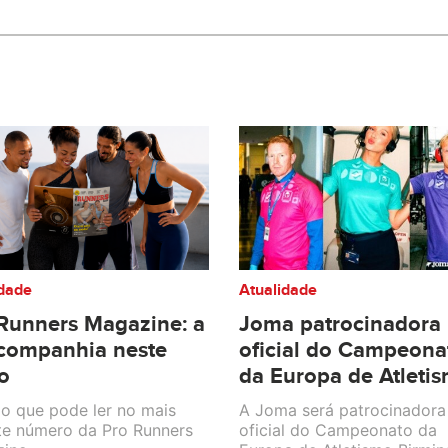
idade
Atualidade
Runners Magazine: a
Joma patrocinadora
companhia neste
oficial do Campeona
o
da Europa de Atleti
 o que pode ler no mais
A Joma será patrocinadora
te número da Pro Runners
oficial do Campeonato da