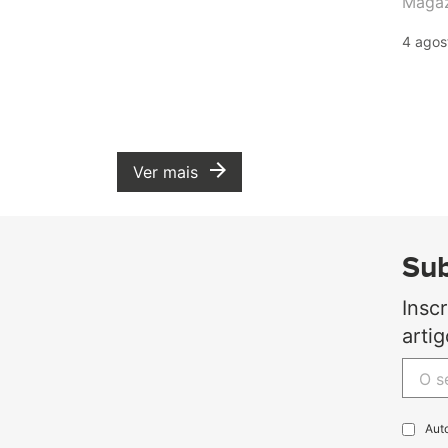
Magaz
4 agos
Ver mais
Sub
Insc
arti
Aut