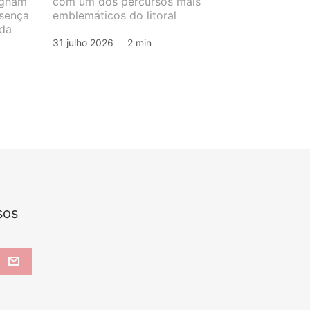
ngham
com um dos percursos mais
esença
emblemáticos do litoral
 da
31 julho 2026
2 min
sos