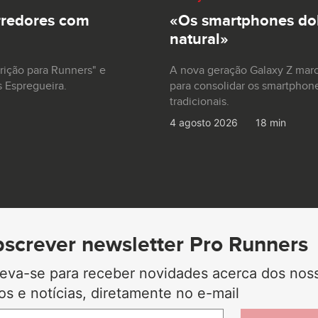
rredores com
«Os smartphones dob
natural»
trição para Runners" e
A nova geração Galaxy Z mar
s Espregueira.
para consolidar os smartphon
tradicionais.
4 agosto 2026
18 min
screver newsletter Pro Runners
reva-se para receber novidades acerca dos nos
gos e notícias, diretamente no e-mail