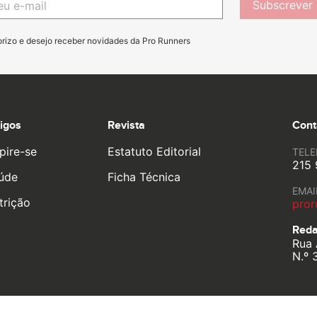
Subscrever
orizo e desejo receber novidades da Pro Runners
tigos
Revista
Cont
pire-se
Estatuto Editorial
TEL
215 
úde
Ficha Técnica
EMAI
trição
pror
Reda
Rua 
N.º 
o life by
YouOn.