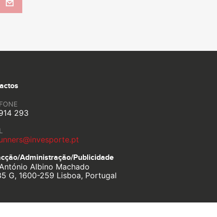
actos
EFONE
914 293
L
unners@invesporte.pt
cção/Administração/
Publicidade
António Albino Machado
35 G, 1600-259 Lisboa, Portugal
Política de Privacidade