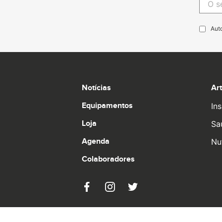
Aut
Notícias
Ar
Equipamentos
Ins
Loja
Sa
Agenda
Nu
Colaboradores
© 2026 Pro Runners. Design by
Ulahlah
, brought t