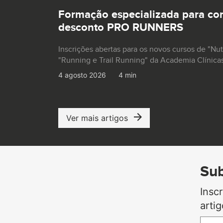
Formação especializada para co
desconto PRO RUNNERS
Inscrições abertas para os novos cursos de "Nu
"Running e Trail Running" da Academia Clínica
4 agosto 2026
4 min
Ver mais artigos
Sub
Insc
arti