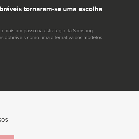
ráveis tornaram-se uma escolha
ca mais um passo na estratégia da Samsung
es dobráveis como uma alternativa aos modelos
sos