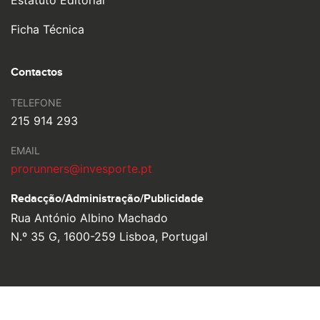
Estatuto Editorial
Ficha Técnica
Contactos
TELEFONE
215 914 293
EMAIL
prorunners@invesporte.pt
Redacção/Administração/
Publicidade
Rua António Albino Machado
N.º 35 G, 1600-259 Lisboa, Portugal
© 2026 Pro Runners. Design by
Ulahlah
, brought to life by
YouOn.
Política de Privacidade