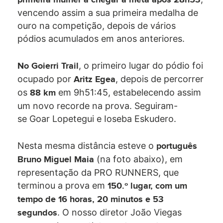
primeira mulher a chegar à meta após 28h53
vencendo assim a sua primeira medalha de
ouro na competição, depois de vários
pódios acumulados em anos anteriores.
, o primeiro lugar do pódio foi
No Goierri Trail
ocupado por
, depois de percorrer
Aritz Egea
os
em 9h51:45, estabelecendo assim
88 km
um novo recorde na prova. Seguiram-
se Goar Lopetegui e Ioseba Eskudero.
Nesta mesma distância esteve o
português
(na foto abaixo), em
Bruno Miguel Maia
representação da PRO RUNNERS, que
terminou a prova em
150.º lugar, com um
tempo de 16 horas, 20 minutos e 53
. O nosso diretor João Viegas
segundos