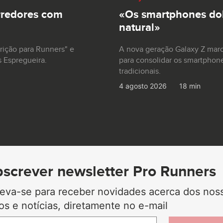
rredores com
«Os smartphones dob
natural»
trição para Runners" e
A nova geração Galaxy Z mar
s Espregueira.
para consolidar os smartphon
tradicionais.
4 agosto 2026
18 min
screver newsletter Pro Runners
reva-se para receber novidades acerca dos nos
gos e notícias, diretamente no e-mail