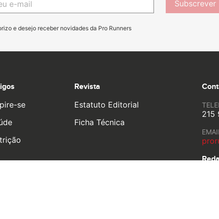
Subscrever
orizo e desejo receber novidades da Pro Runners
tigos
Revista
Cont
pire-se
Estatuto Editorial
TEL
215 
úde
Ficha Técnica
EMAI
trição
pror
Reda
Rua 
N.º 
o life by
YouOn.