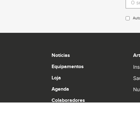
Aut
Notícias
Ar
Equipamentos
Ins
Loja
Sa
Agenda
Nu
Colaboradores
© 2026 Pro Runners. Design by
Ulahlah
, brought t