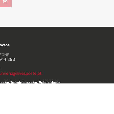
actos
EFONE
914 293
L
unners@invesporte.pt
cção/Administração/
Publicidade
António Albino Machado
35 G, 1600-259 Lisboa, Portugal
Política de Privacidade