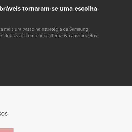
ráveis tornaram-se uma escolha
ca mais um passo na estratégia da Samsung
es dobráveis como uma alternativa aos modelos
sos