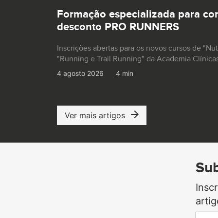
Formação especializada para co
desconto PRO RUNNERS
Inscrições abertas para os novos cursos de "Nu
"Running e Trail Running" da Academia Clínica
4 agosto 2026
4 min
Ver mais artigos
Sub
Insc
arti