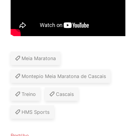
Meia Maratona
Montepio Meia Maratona de Cascais
Treino
Cascais
HMS Sports
Partilhe