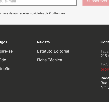
Subscrever
orizo e desejo receber novidades da Pro Runners
tigos
Revista
Cont
pire-se
Estatuto Editorial
TEL
215 
úde
Ficha Técnica
EMAI
trição
pror
Reda
Rua 
N.º 
o life by
YouOn.