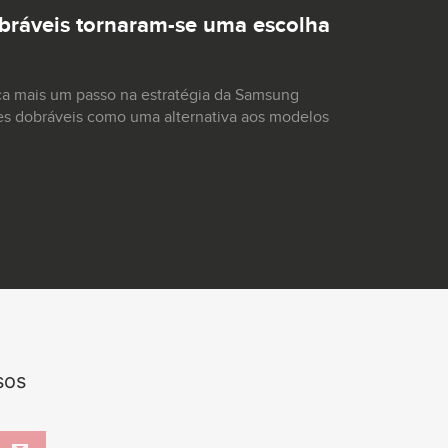
ráveis tornaram-se uma escolha
ca mais um passo na estratégia da Samsung
es dobráveis como uma alternativa aos modelos
sos