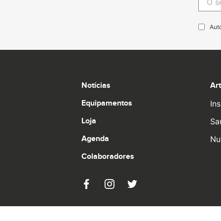
Aut
Notícias
Ar
Equipamentos
Ins
Loja
Sa
Agenda
Nu
Colaboradores
© 2026 Pro Runners. Design by
Ulahlah
, brought t