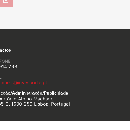
actos
EFONE
914 293
L
unners@invesporte.pt
cção/Administração/
Publicidade
António Albino Machado
35 G, 1600-259 Lisboa, Portugal
Política de Privacidade