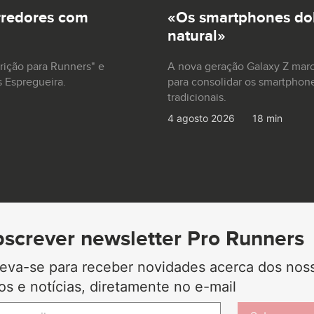
rredores com
«Os smartphones dob
natural»
trição para Runners" e
A nova geração Galaxy Z mar
s Espregueira.
para consolidar os smartphon
tradicionais.
4 agosto 2026
18 min
screver newsletter Pro Runners
reva-se para receber novidades acerca dos nos
gos e notícias, diretamente no e-mail