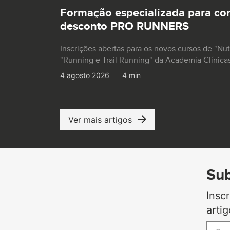
Formação especializada para co
desconto PRO RUNNERS
Inscrições abertas para os novos cursos de "Nu
"Running e Trail Running" da Academia Clínica
4 agosto 2026
4 min
Ver mais artigos
Sub
Insc
arti