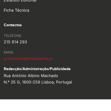
Estatuto Editorial
Ficha Técnica
Contactos
TELEFONE
215 914 293
EMAIL
prorunners@invesporte.pt
Redacção/Administração/
Publicidade
Rua António Albino Machado
N.º 35 G, 1600-259 Lisboa, Portugal
© 2026 Pro Runners. Design by
Ulahlah
, brought to life by
YouOn.
Política de Privacidade