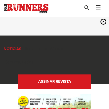
- Road-To-Iron-Woman
NOTÍCIAS
Sem resultados
ASSINAR REVISTA