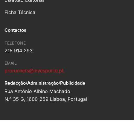
Estatuto Editorial
Ficha Técnica
Contactos
TELEFONE
215 914 293
EMAIL
prorunners@invesporte.pt
Redacção/Administração/
Publicidade
Rua António Albino Machado
N.º 35 G, 1600-259 Lisboa, Portugal
© 2026 Pro Runners. Design by
Ulahlah
, brought to life by
YouOn.
Política de Privacidade