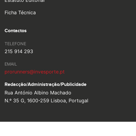
Estatuto Editorial
Ficha Técnica
Contactos
TELEFONE
215 914 293
EMAIL
prorunners@invesporte.pt
Redacção/Administração/
Publicidade
Rua António Albino Machado
N.º 35 G, 1600-259 Lisboa, Portugal
© 2026 Pro Runners. Design by
Ulahlah
, brought to life by
YouOn.
Política de Privacidade