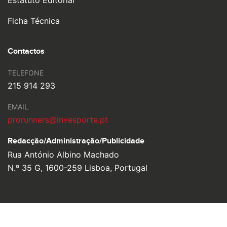
Estatuto Editorial
Ficha Técnica
Contactos
TELEFONE
215 914 293
EMAIL
prorunners@invesporte.pt
Redacção/Administração/
Publicidade
Rua António Albino Machado
N.º 35 G, 1600-259 Lisboa, Portugal
© 2026 Pro Runners. Design by
Ulahlah
, brought to life by
YouOn.
Política de Privacidade