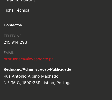
Estatuto Editorial
Ficha Técnica
Contactos
TELEFONE
215 914 293
EMAIL
prorunners@invesporte.pt
Redacção/Administração/
Publicidade
Rua António Albino Machado
N.º 35 G, 1600-259 Lisboa, Portugal
© 2026 Pro Runners. Design by
Ulahlah
, brought to life by
YouOn.
Política de Privacidade