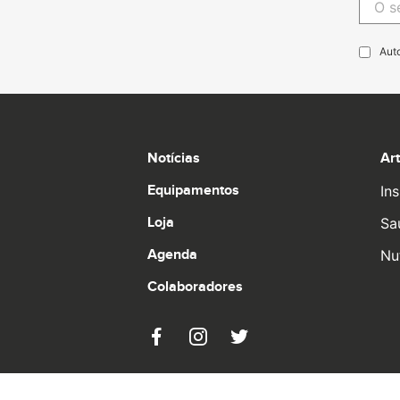
Aut
Notícias
Ar
Equipamentos
Ins
Loja
Sa
Agenda
Nu
Colaboradores
© 2026 Pro Runners. Design by
Ulahlah
, brought t