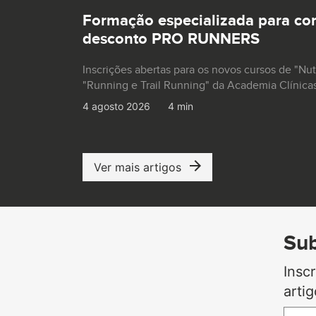
Formação especializada para co
desconto PRO RUNNERS
Inscrições abertas para os novos cursos de "Nu
"Running e Trail Running" da Academia Clínica
4 agosto 2026
4 min
Ver mais artigos
Sub
Insc
arti