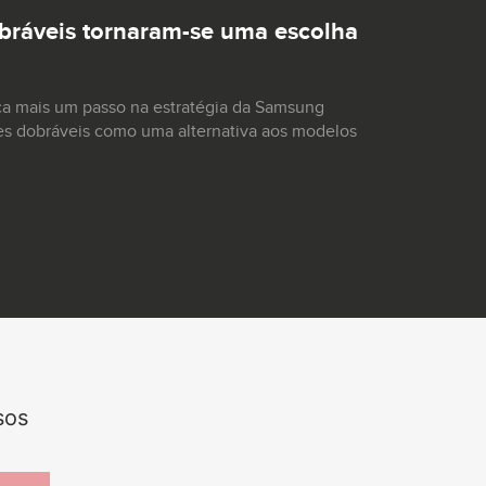
ráveis tornaram-se uma escolha
ca mais um passo na estratégia da Samsung
es dobráveis como uma alternativa aos modelos
sos