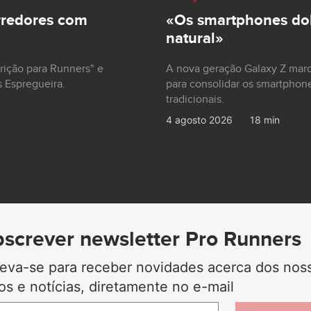
rredores com
«Os smartphones dob
natural»
trição para Runners" e
A nova geração Galaxy Z mar
s Espregueira.
para consolidar os smartphon
tradicionais.
4 agosto 2026
18 min
screver newsletter Pro Runners
reva-se para receber novidades acerca dos nos
gos e notícias, diretamente no e-mail