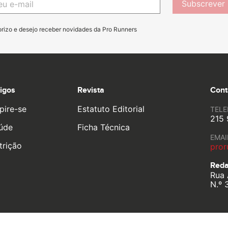
Subscrever
orizo e desejo receber novidades da Pro Runners
tigos
Revista
Cont
pire-se
Estatuto Editorial
TEL
215 
úde
Ficha Técnica
EMAI
trição
pror
Reda
Rua 
N.º 
o life by
YouOn.