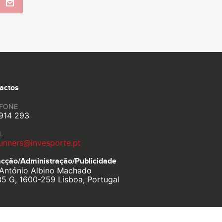
actos
EFONE
914 293
L
unners@invesporte.pt
cção/Administração/
Publicidade
António Albino Machado
35 G, 1600-259 Lisboa, Portugal
Política de Privacidade