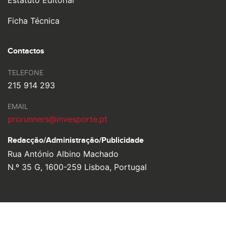
Estatuto Editorial
Ficha Técnica
Contactos
TELEFONE
215 914 293
EMAIL
prorunners@invesporte.pt
Redacção/Administração/
Publicidade
Rua António Albino Machado
N.º 35 G, 1600-259 Lisboa, Portugal
© 2026 Pro Runners. Design by
Ulahlah
, brought to life by
YouOn.
Política de Privacidade