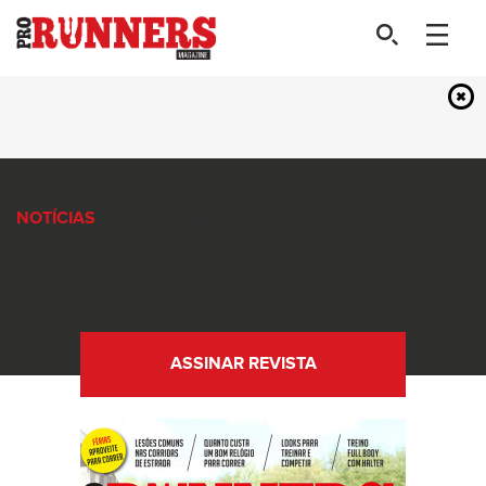
- Comite-Olimpico-De-Portugal
NOTÍCIAS
Sem resultados
ASSINAR REVISTA