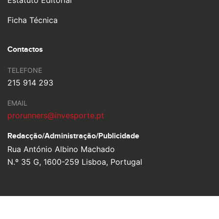
Estatuto Editorial
Ficha Técnica
Contactos
TELEFONE
215 914 293
EMAIL
prorunners@invesporte.pt
Redacção/Administração/
Publicidade
Rua António Albino Machado
N.º 35 G, 1600-259 Lisboa, Portugal
© 2026 Pro Runners. Design by
Ulahlah
, brought to life by
YouOn.
Política de Privacidade