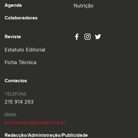
Agenda
Nutrição
Colaboradores
Revista
Estatuto Editorial
Ficha Técnica
Contactos
TELEFONE
215 914 293
EMAIL
prorunners@invesporte.pt
Redacção/Administração/
Publicidade